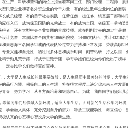
、在生产、科研和营销的岗位上担当着车间主任、部门经理、工程师、质
大型民营企业和著名外资企业的骨干力量；有的经过数年企业岗位的磨砺
事长或总经理；有的勇于社会实践，任劳任怨，担任乡、镇基层干部和村
的应征入伍，成为保卫国防的光荣战士；有的成为全国、省级五一劳动奖
获得者，还有大型中央企业集团的首席技师。就在刚刚过去的2017年暑
设计竞赛，本届比赛全国共有1066所院校、14406支队伍、共计4321
泰和秦忠海三名同学组成的代表队经过奋力拼搏和正常发挥，荣获高职组
、专业兴趣和自觉性，牺牲很多休息和娱乐时间，刻苦钻研，持之以恒，
业精于勤儿荒于嬉，行成于思毁于随，学哥学姐们已经为你们做出了榜样
，一定会比学长们做得更好更棒。
，大学是人生成长的最重要阶段，是人生经历中最美好的时期，大学生
好的品行习惯、积极向上的人生观，将在很大程度上决定你未来人生发展
好青春，努力学习，从各方面培养和锻炼自己。为此，我向同学们提出几
希望同学们尽快融入新环境，适应大学生活。面对新的生活和学习环境
流，学会融入集体，充分挖掘自身的潜力，释放主观能动性，树立信心，
积极认真的心态和心智投身大学的新生活。