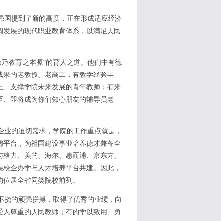
强国提到了新的高度，正在形成适应经济
调发展的现代职业教育体系，以满足人民
德乃教育之本源”的育人之道。他们中有德
成果的老教授、老高工；有教学经验丰
上、支撑学院未来发展的青年教师；有来
至、即将成为你们知心朋友的辅导员老
企业的迫切需求，学院的工作重点就是，
阔平台，为祖国建设事业培养德才兼备全
与格力、美的、海尔、惠而浦、京东方、
展校企办学与人才培养平台共建。因此，
均位居全省同类院校前列。
不挠的顽强拼搏，取得了优秀的业绩，向
受人尊重的人民教师；有的学以致用、勇