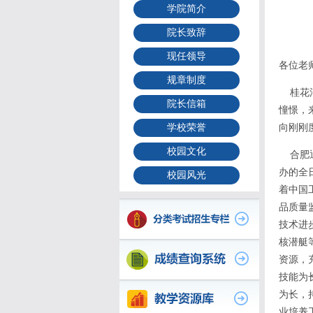
学院简介
院长致辞
现任领导
各位老
规章制度
桂花浮
院长信箱
憧憬，
学校荣誉
向刚刚
校园文化
合肥通
办的全
校园风光
着中国
品质量
技术进
核潜艇
资源，
技能为
为长，
业培养