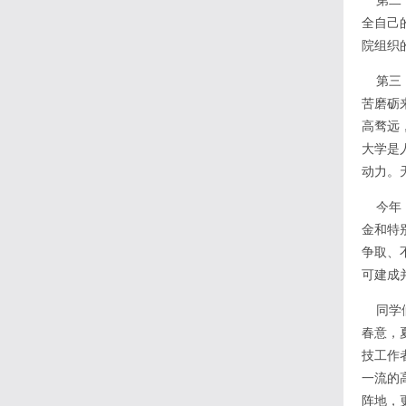
第二，
全自己
院组织
第三，
苦磨砺
高骛远
大学是
动力。
今年，
金和特
争取、
可建成
同学们
春意，
技工作
一流的
阵地，