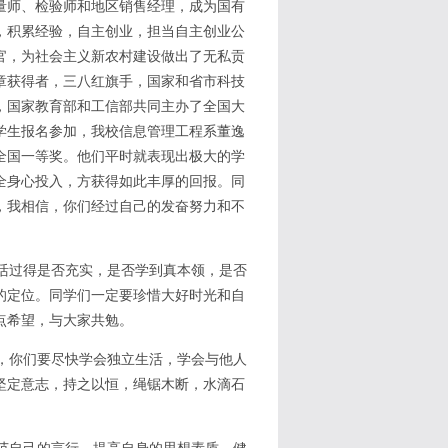
量师、检验师和地区销售经理，成为国有
，积累经验，自主创业，担当自主创业公
官，为社会主义新农村建设做出了无私贡
章获得者，三八红旗手，国家和省市科技
假，国家教育部和工信部共同主办了全国大
8名学生报名参加，我校信息管理工程系董逸
全国一等奖。他们平时就表现出极大的学
全身心投入，方获得如此丰厚的回报。同
，我相信，你们经过自己的发奋努力和不
活过得是否充实，是否学到真本领，是否
的定位。同学们一定要珍惜大好时光和自
点希望，与大家共勉。
，你们要尽快学会独立生活，学会与他人
坚定意志，持之以恒，绳锯木断，水滴石