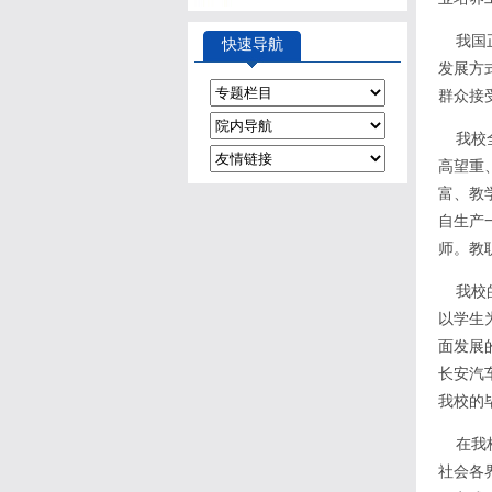
我国正
快速导航
发展方
群众接
我校全
高望重
富、教
自生产
师。教
我校的
以学生
面发展
长安汽
我校的
在我校
社会各