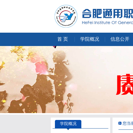
首 页
学院概况
信息公开
您当前
学院概况