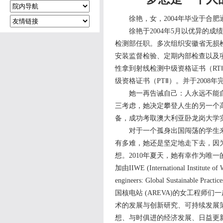
徐艳，女，2004年毕业于合肥通
徐艳于2004年5月以优异的成
检测部任职。多次组织安徽省无损
安装监督检验、定期内部检查以及
性拿到射线检测中级资格证书（RT
级资格证书（PTⅡ）。并于200
她一再告诫自己：人永远不能自
三考虑，她决定攀登人生的另一个
备，成功考取澳大利亚卧龙岗大学
对于一个孤身出国闯荡的学生来
有多难，她还是坚定地走下去，因
想。2010年夏天，她有幸作为唯
加由IIWE (International Ins
engineers: Global Sustai
国核电站 (AREVA)的女工程
术的发展与创新研究、可持续发展
想、与时俱进的经济发展、日益更