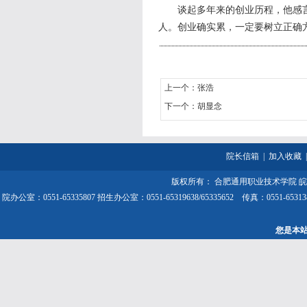
谈起多年来的创业历程，他感言
人。创业确实累，一定要树立正确
上一个：
张浩
下一个：
胡显念
院长信箱
|
加入收藏
版权所有： 合肥通用职业技术学院
皖
院办公室：0551-65335807 招生办公室：0551-65319638/65335652 传
您是本