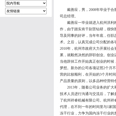
戴善应，男，2008年毕业于合
司总经理。
戴善应一毕业就进入杭州洪利精
作，由于踏实肯干刻苦钻研，很快
导及同事的好评，当年年底，任职总
术。之后，认真完成公司分配的各
2010年，杭州市政府大力开展社
累，就毅然决然的辞职创业。创业
当他辞掉工作开始真正创业的时候
梦想。新办的公司各项证照2个月
营的比较顺利，在开始的3个月时
产品质量的原则，以多品种经营特
2013年，随着公司业务的扩大
技术人员进行沟通与交流后，了解
了杭州祥睿机械有限公司。杭州祥
代理，在不到一年的时间里与1家国
冻干行业，力争为国内冻干行业的发